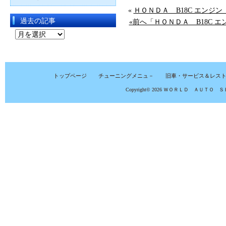
«
ＨＯＮＤＡ B18C エンジ
過去の記事
«前へ「ＨＯＮＤＡ B18C 
過
去
の
記
トップページ
チューニングメニュ－
旧車・サービス＆レス
事
Copyright© 2026
ＷＯＲＬＤ ＡＵＴＯ Ｓ