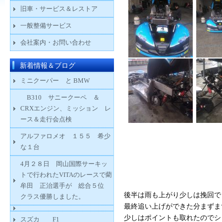
旧車・サービス＆レストア
一般整備サービス
会社案内・お問い合わせ
新着情報＆ブログ
ミニクーパー と BMW
B310 サニークーペ ＆
CRXエンジン、ミッション レ
ース＆走行会点検
アルファロメオ １５５ 希少
な１台
4月２８日 岡山国際サーキッ
トで行われたVITAのレースで藺
牟田 正治選手が 総合５位
後半は雨も上がり少しは挽回で
クラス優勝しました。
最終追い上げができた分まずま
少しはポイントも取れたのでシ
スズカ F1