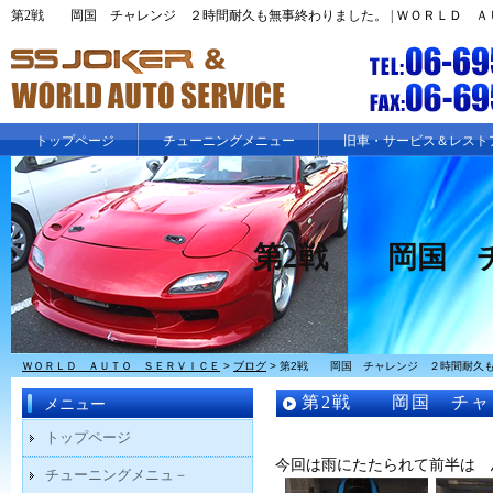
第2戦 岡国 チャレンジ ２時間耐久も無事終わりました。 | ＷＯＲＬＤ 
トップページ
チューニングメニュー
旧車・サービス＆レスト
第2戦 岡国 
ＷＯＲＬＤ ＡＵＴＯ ＳＥＲＶＩＣＥ
>
ブログ
>
第2戦 岡国 チャレンジ ２時間耐久
第2戦 岡国 チャ
メニュー
トップページ
今回は雨にたたられて前半は 
チューニングメニュ－