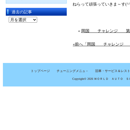
ねらって頑張っていきま～す(
過去の記事
過
去
«
岡国 チャレンジ 
の
記
«前へ「岡国 チャレンジ
事
トップページ
チューニングメニュ－
旧車・サービス＆レス
Copyright© 2026
ＷＯＲＬＤ ＡＵＴＯ Ｓ