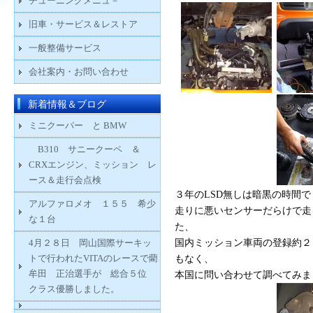
チューニングメニュ－
旧車・サービス＆レストア
一般整備サービス
会社案内・お問い合わせ
新着情報＆ブログ
ミニクーパー と BMW
B310 サニークーペ ＆
CRXエンジン、ミッション レ
ース＆走行会点検
３年のLSD無しは暗黒の時間で
アルファロメオ １５５ 希少
走りに悪いセンサーだらけで走
な１台
た、
4月２８日 岡山国際サーキッ
国内ミッション車両の登録約２
トで行われたVITAのレースで藺
もなく、
牟田 正治選手が 総合５位
本国に問い合わせて調べてみま
クラス優勝しました。