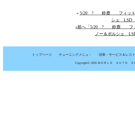
«
5/20 ? 鈴鹿 フィット
シェ LSD 
«前へ「5/20 ? 鈴鹿 フ
ノー＆ポルシェ LSD 
トップページ
チューニングメニュ－
旧車・サービス＆レス
Copyright© 2026
ＷＯＲＬＤ ＡＵＴＯ Ｓ