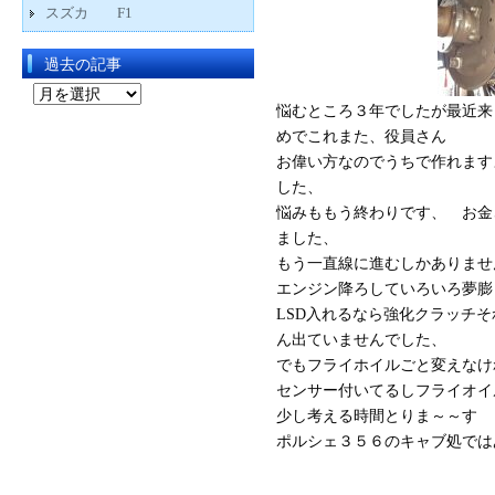
スズカ F1
過去の記事
過
悩むところ３年でしたが最近来
去
めでこれまた、役員さん
の
お偉い方なのでうちで作れます
記
した、
事
悩みももう終わりです、 お金
ました、
もう一直線に進むしかありませ
エンジン降ろしていろいろ夢膨
LSD入れるなら強化クラッチ
ん出ていませんでした、
でもフライホイルごと変えなけ
センサー付いてるしフライオイ
少し考える時間とりま～～す
ポルシェ３５６のキャブ処では