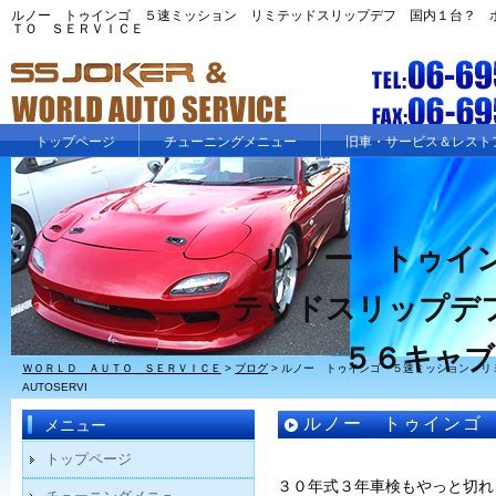
ルノー トゥインゴ ５速ミッション リミテッドスリップデフ 国内１台？ ポルシェ３
ＴＯ ＳＥＲＶＩＣＥ
トップページ
チューニングメニュー
旧車・サービス＆レスト
ルノー トゥイ
テッドスリップデ
５６キャブO
ＷＯＲＬＤ ＡＵＴＯ ＳＥＲＶＩＣＥ
>
ブログ
>
ルノー トゥインゴ ５速ミッション リミ
AUTOSERVI
ルノー トゥインゴ
メニュー
フ 国内１台？ ポル
トップページ
AUTOSERVI
３０年式３年車検もやっと切れ