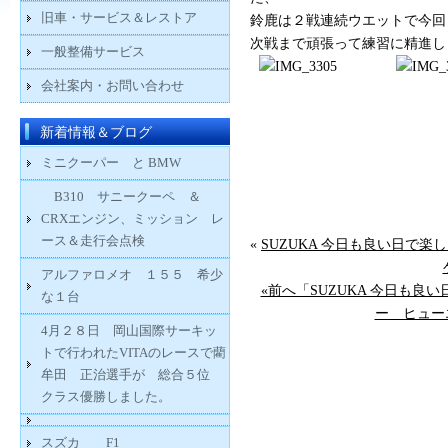
旧車・サービス＆レストア
鈴鹿は２戦連続ウエットで今回
次戦まで頑張って練習に精進し
一般整備サービス
会社案内・お問い合わせ
新着情報＆ブログ
ミニクーパー と BMW
B310 サニークーペ ＆
CRXエンジン、ミッション レ
ース＆走行会点検
«
SUZUKA 今日も良い日で楽し
アルファロメオ １５５ 希少
«前へ「SUZUKA 今日も良い
な１台
ー ヒュー
4月２８日 岡山国際サーキッ
トで行われたVITAのレースで藺
牟田 正治選手が 総合５位
クラス優勝しました。
スズカ F1