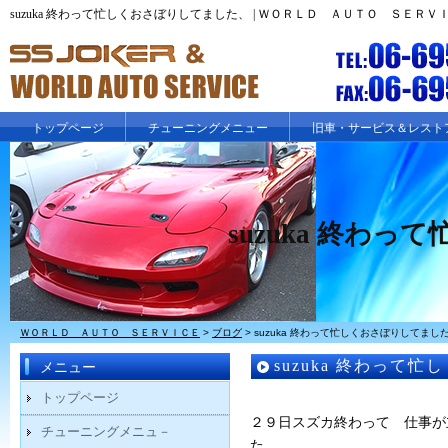
suzuka 終わって忙しくおさぼりしてました、 | ＷＯＲＬＤ ＡＵＴＯ ＳＥＲＶ
トップページ
チューニングメニュー
旧車・サービス＆レスト
suzuka 終わ
ＷＯＲＬＤ ＡＵＴＯ ＳＥＲＶＩＣＥ
>
ブログ
>
suzuka 終わって忙しくおさぼりしてまし
suzuka 終わって
メニュー
トップページ
２９日スズカ終わって 仕事が
チューニングメニュ－
た、