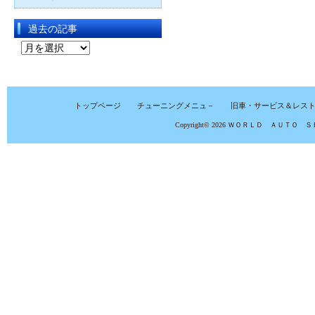
過去の記事
過
去
の
記
トップページ
チューニングメニュ－
旧車・サービス＆レス
事
Copyright© 2026
ＷＯＲＬＤ ＡＵＴＯ Ｓ