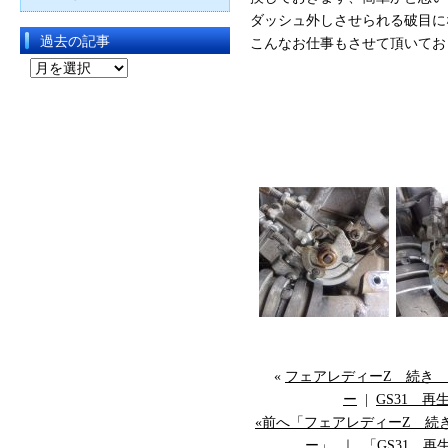
ダッシュ外しさせられる破目に
過去の記事
こんなお仕事もさせて頂いており
過
去
の
記
事
«
フェアレディーZ 続き プジ
ー
|
GS31 再生
«前へ「フェアレディーZ 続き プ
ー」
｜
「GS31 再生