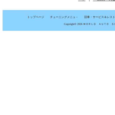
トップページ
チューニングメニュ－
旧車・サービス＆レス
Copyright© 2026
ＷＯＲＬＤ ＡＵＴＯ Ｓ