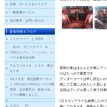
旧車・サービス＆レストア
一般整備サービス
会社案内・お問い合わせ
新着情報＆ブログ
ミニクーパー と BMW
B310 サニークーペ ＆
CRXエンジン、ミッション レ
ース＆走行会点検
アルファロメオ １５５ 希少
昭和の車はほとんどの車にアン
な１台
けばたっので最悪です
4月２８日 岡山国際サーキッ
アンダーコートは申し訳ないの
トで行われたVITAのレースで藺
残して工場に入れたいと思います、
牟田 正治選手が 総合５位
次回はアングル買って来て代車
クラス優勝しました。
GZ２０ソアラーも納車したの
スズカ F1
換しておきます、簡単かと思い