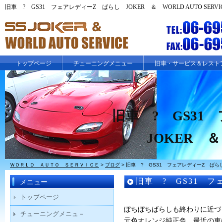
旧車 ? GS31 フェアレディーZ ばらし JOKER ＆ WORLD AUTO SER
トップページ
チューニングメニュー
旧車・サービス＆レスト
旧車 ? GS3
JOKER ＆ 
ＷＯＲＬＤ ＡＵＴＯ ＳＥＲＶＩＣＥ
>
ブログ
>
旧車 ? GS31 フェアレディーZ ばらし J
旧車 ? GS31 
メニュー
WORLD AUTO SER
トップページ
ぼちぼちばらしも終わりに近づ
チューニングメニュ－
元色オレンジ純正色 最近の車