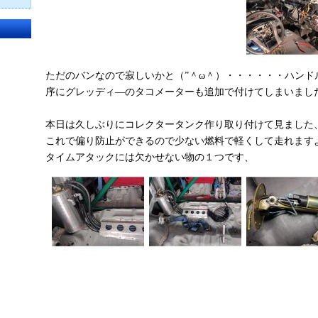
ただのバンなので寂しいかと（”＾ω＾）・・・・・・ハンド
序にグレッディ―のタコメーターも追加で付けてしまいまし
本日は久しぶりにコレクタータンク作り取り付けて見ました
これで偏り防止ができるので少ない燃料で軽くして走れます
タイムアタックには欠かせない物の１つです、