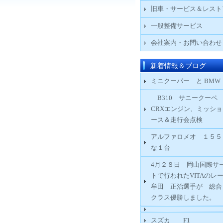
旧車・サービス＆レスト
一般整備サービス
会社案内・お問い合わせ
新着情報＆ブログ
ミニクーパー と BMW
B310 サニークー
CRXエンジン、ミッシ
ース＆走行会点検
アルファロメオ １５５
な１台
4月２８日 岡山国際サ
トで行われたVITAのレ
牟田 正治選手が 総
クラス優勝しました。
スズカ F1