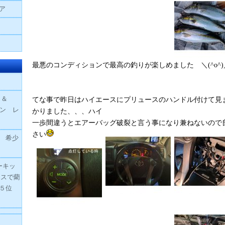
ア
最悪のコンディションで最高の釣りが楽しめました ＼(^o^)／ 
ペ ＆
てな事で昨日はハイエースにプリュースのハンドル付けて見
ョン レ
かりました、、、ハイ
一歩間違うとエアーバッグ破裂と言う事になり兼ねないので
さい
 希少
ーキッ
ースで藺
合５位