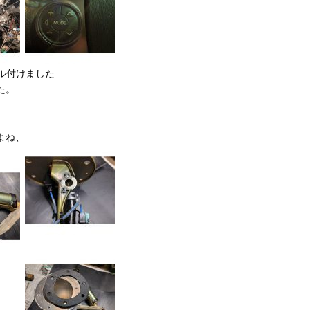
ル付けました
た。
、
よね、