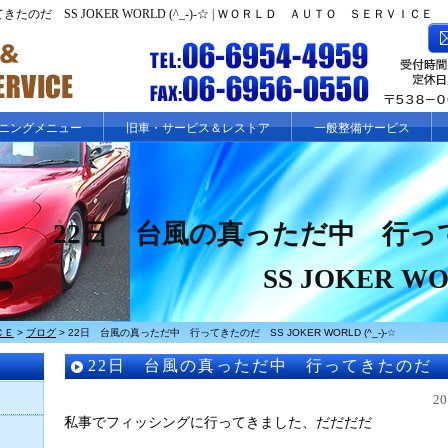
のだ SS JOKER WORLD (^_-)-☆ | ＷＯＲＬＤ ＡＵＴＯ ＳＥＲＶＩＣＥ
ニングメニュー
旧車・サービス＆レストア
一般整備サービス
22日 台風の真っただ中 行
SS JOKER WO
ＣＥ
>
ブログ
>
22日 台風の真っただ中 行ってきたのだ SS JOKER WORLD (^_-)-☆
22日 台風の真っただ中 行ってきたのだ SS
WORLD (^_-)-☆
2
私事でフィッシングに行ってきました、だだだだ