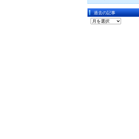
過去の記事
過
去
の
記
事