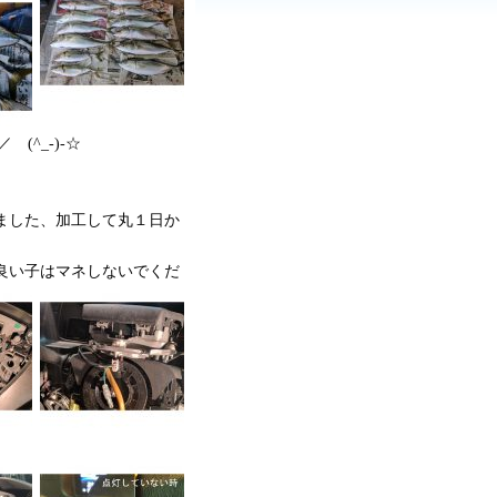
(^_-)-☆
ました、加工して丸１日か
良い子はマネしないでくだ