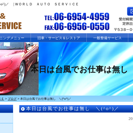
o^)／ | ＷＯＲＬＤ ＡＵＴＯ ＳＥＲＶＩＣＥ
ニングメニュー
旧車・サービス＆レストア
一般整備サービス
本日は台風でお仕事は無し 
ＣＥ
>
ブログ
>
本日は台風でお仕事は無し ＼(^o^)／
本日は台風でお仕事は無し ＼(^o^)／
2