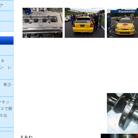
ア
ペ ＆
ョン レ
 希少
ーキッ
ースで藺
合５位
まあね