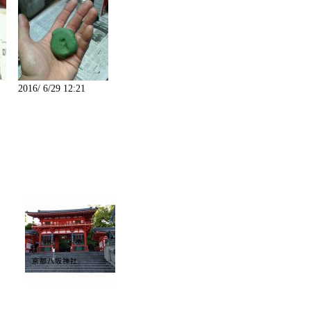
2016/ 6/29 12:21