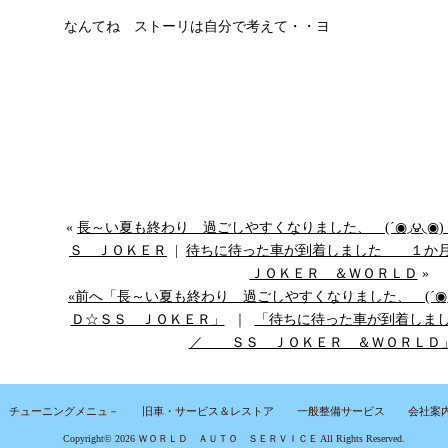
なんてね ストーリは自分で考えて・・ヨ
«
長～い夏も終わり 過ごしやすくなりました、 (´◉◞౪◟
Ｓ ＪＯＫＥＲ
|
待ちに待った車が到着しました １か月
ＪＯＫＥＲ ＆ＷＯＲＬＤ
»
«前へ「長～い夏も終わり 過ごしやすくなりました、 (´◉
Ｄ☆ＳＳ ＪＯＫＥＲ」
｜
「待ちに待った車が到着しまし
／ ＳＳ ＪＯＫＥＲ ＆ＷＯＲＬＤ」
チューニングメニュ－
旧車・サービス＆レストア
一般整備サービス
会社案
Copyright© 2026
ＷＯＲＬＤ ＡＵＴＯ ＳＥＲＶＩＣＥ
All Rights Reserved.