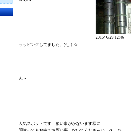
2016/ 6/29 12:46
ラッピングしてました、(^_-)-☆
ん～
人気スポットです 願い事がかないます様に
間違ってもお寺でお願い事しないでくださ～い <(_ _)>