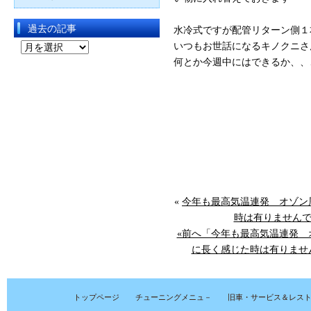
過去の記事
水冷式ですが配管リターン側１本
過
いつもお世話になるキノクニさん
去
何とか今週中にはできるか、、
の
記
事
«
今年も最高気温連発 オゾン
時は有りませんでし
«前へ「今年も最高気温連発 
に長く感じた時は有りません
トップページ
チューニングメニュ－
旧車・サービス＆レス