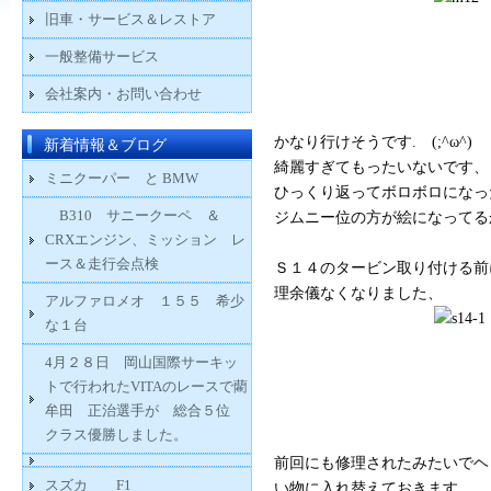
旧車・サービス＆レストア
一般整備サービス
会社案内・お問い合わせ
かなり行けそうです. (;^ω^)
新着情報＆ブログ
綺麗すぎてもったいないです、 ^
ミニクーパー と BMW
ひっくり返ってボロボロになっ
B310 サニークーペ ＆
ジムニー位の方が絵になってる
CRXエンジン、ミッション レ
ース＆走行会点検
Ｓ１４のタービン取り付ける前
理余儀なくなりました、
アルファロメオ １５５ 希少
な１台
4月２８日 岡山国際サーキッ
トで行われたVITAのレースで藺
牟田 正治選手が 総合５位
クラス優勝しました。
前回にも修理されたみたいでヘ
スズカ F1
い物に入れ替えておきます