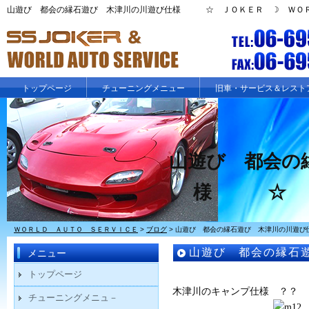
山遊び 都会の縁石遊び 木津川の川遊び仕様 ☆ ＪＯＫＥＲ ☽ ＷＯＲＬ
トップページ
チューニングメニュー
旧車・サービス＆レスト
山遊び 都会の
様 ☆ Ｊ
ＷＯＲＬＤ ＡＵＴＯ ＳＥＲＶＩＣＥ
>
ブログ
>
山遊び 都会の縁石遊び 木津川の川遊
山遊び 都会の縁石
メニュー
ＥＲ ☽ ＷＯＲＬ
トップページ
木津川のキャンプ仕様 ？？
チューニングメニュ－