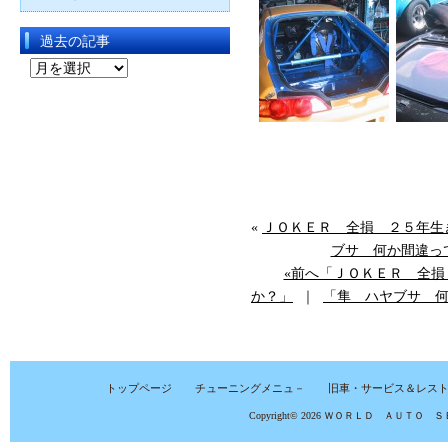
過去の記事
過
去
の
記
事
«
ＪＯＫＥＲ 全損 ２５年生
ブサ 何か間違っ
«前へ「ＪＯＫＥＲ 全
か？」
｜
「隼 ハヤブサ 
トップページ
チューニングメニュ－
旧車・サービス＆レス
Copyright© 2026
ＷＯＲＬＤ ＡＵＴＯ Ｓ