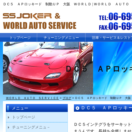
ＤＣ５ ＡＰロッキード 制動ＵＰ 大阪 ＷＯＲＬＤ | ＷＯＲＬＤ ＡＵＴＯ
トップページ
チューニングメニュー
旧車・サービス＆レスト
ＤＣ５ ＡＰロッ
ＷＯＲＬＤ ＡＵＴＯ ＳＥＲＶＩＣＥ
>
ブログ
>
ＤＣ５ ＡＰロッキード 制動ＵＰ 大阪
ＤＣ５ ＡＰロッキ
メニュー
トップページ
ＤＣ５インテグラをサーキット
チューニングメニュ－
まうんです、長持ち全然しませ