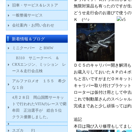
旧車・サービス＆レストア
無限対策品も有ったのですが生
どうせ走行会のお遊びで使うの
一般整備サービス
Ｋ (^^♪
会社案内・お問い合わせ
新着情報＆ブログ
ミニクーパー と BMW
B310 サニークーペ ＆
CRXエンジン、ミッション レ
ＤＣ５のキャリパー開き解消
ース＆走行会点検
お蔵入りしておいたＡＰの４ポ
ちと古いですがまだＯＨキット
アルファロメオ １５５ 希少
キャリパー取り付けブラケットも
な１台
ローターは仮付け用として中古
4月２８日 岡山国際サーキッ
これで制動屋さんのスペシャル
トで行われたVITAのレースで藺
完成まであと少し頑張っては約お
牟田 正治選手が 総合５位
クラス優勝しました。
追記
本日は飛び入り修理もしてま
スズカ F1